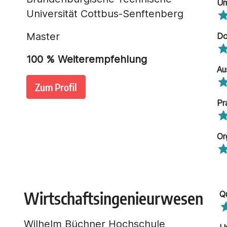
Um
Universität Cottbus-Senftenberg
Master
Do
100
% Weiterempfehlung
Au
Zum Profil
Pr
Or
Wirtschaftsingenieurwesen
Q
Wilhelm Büchner Hochschule