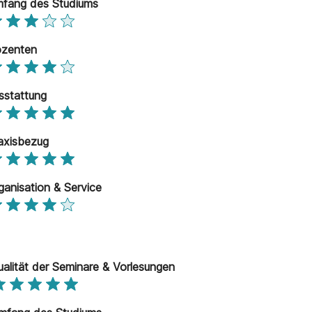
fang des Studiums
zenten
sstattung
axisbezug
ganisation & Service
ualität der Seminare & Vorlesungen