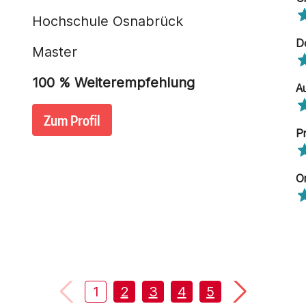
Hochschule Osnabrück
D
Master
100
% Weiterempfehlung
A
Zum Profil
P
O
1
2
3
4
5
6
7
8