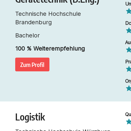
Um
Technische Hochschule
Brandenburg
Do
Bachelor
Au
100
% Weiterempfehlung
Pr
Zum Profil
Or
Logistik
Qu