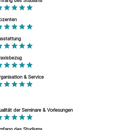
mfang des Studiums
ozenten
usstattung
raxisbezug
rganisation & Service
ualität der Seminare & Vorlesungen
mfang des Studiums