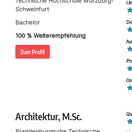
Technische Hochschule Würzburg-
Um
Schweinfurt
Bachelor
Do
100
% Weiterempfehlung
Au
Zum Profil
Pr
Or
Architektur, M.Sc.
Qu
Brandenburgische Technische