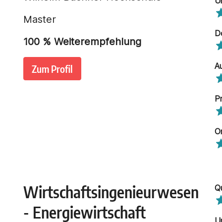
U
Master
D
100
% Weiterempfehlung
A
Zum Profil
P
O
Wirtschaftsingenieurwesen
Q
- Energiewirtschaft
U