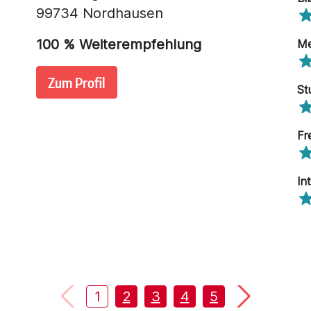
99734 Nordhausen
100
% Weiterempfehlung
Me
Zum Profil
St
Fr
In
1
2
3
4
5
6
7
8