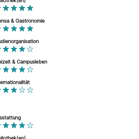
bliothek(en)
nsa & Gastronomie
udienorganisation
eizeit & Campusleben
ternationalität
sstattung
bliothek(en)