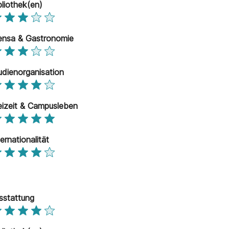
bliothek(en)
nsa & Gastronomie
udienorganisation
eizeit & Campusleben
ternationalität
sstattung