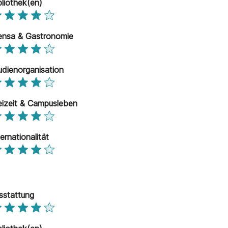
bliothek(en)
nsa & Gastronomie
udienorganisation
eizeit & Campusleben
ternationalität
sstattung