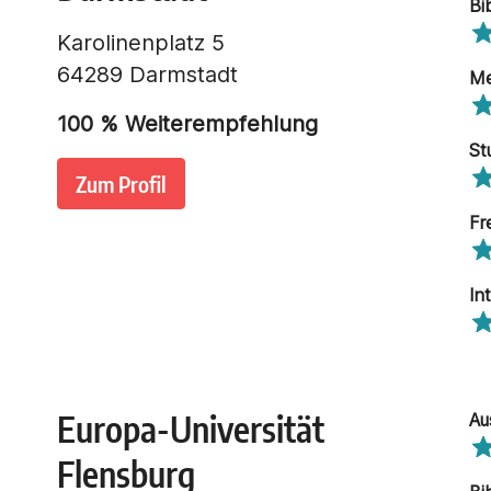
Bi
Karolinenplatz 5
64289 Darmstadt
Me
100
% Weiterempfehlung
St
Zum Profil
Fr
In
Europa-Universität
Au
Flensburg