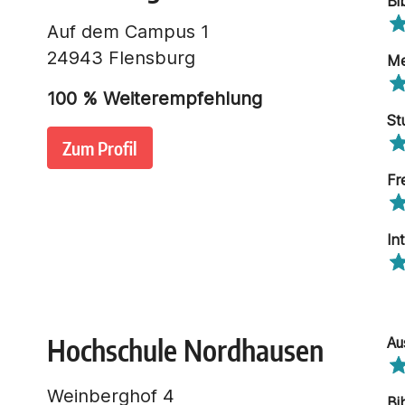
Bi
Auf dem Campus 1
24943 Flensburg
Me
100
% Weiterempfehlung
St
Zum Profil
Fr
In
Hochschule Nordhausen
Au
Weinberghof 4
Bi