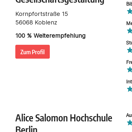
Bi
Kornpfortstraße 15
56068 Koblenz
Me
100
% Weiterempfehlung
St
Zum Profil
Fr
In
Alice Salomon Hochschule
Au
Berlin