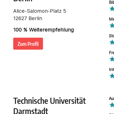
Bi
Alice-Salomon-Platz 5
12627 Berlin
Me
100
% Weiterempfehlung
St
Zum Profil
Fr
In
Technische Universität
Au
Darmstadt