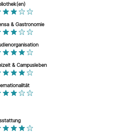
bliothek(en)
nsa & Gastronomie
udienorganisation
eizeit & Campusleben
ternationalität
sstattung