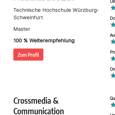
Um
Technische Hochschule Würzburg-
Schweinfurt
Do
Master
Au
100
% Weiterempfehlung
Pr
Zum Profil
Or
Crossmedia &
Qu
Communication