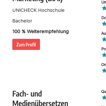
Um
UNICHECK Hochschule
Do
Bachelor
100
% Weiterempfehlung
Au
Zum Profil
Pr
Or
Fach- und
Qu
Medienübersetzen