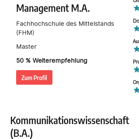
Um
Management M.A.
Do
Fachhochschule des Mittelstands
(FHM)
Au
Master
50
% Weiterempfehlung
Pr
Zum Profil
Or
Kommunikationswissenschaft
(B.A.)