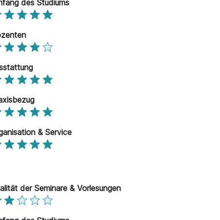
fang des Studiums
zenten
sstattung
axisbezug
ganisation & Service
alität der Seminare & Vorlesungen