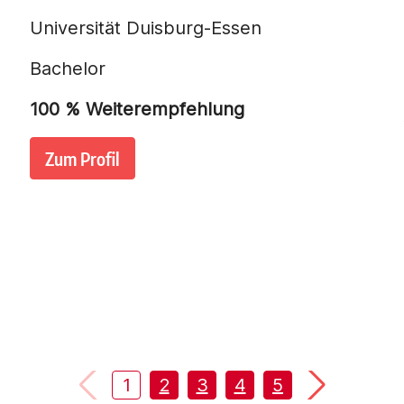
Universität Duisburg-Essen
Bachelor
100
% Weiterempfehlung
Zum Profil
1
2
3
4
5
6
7
8