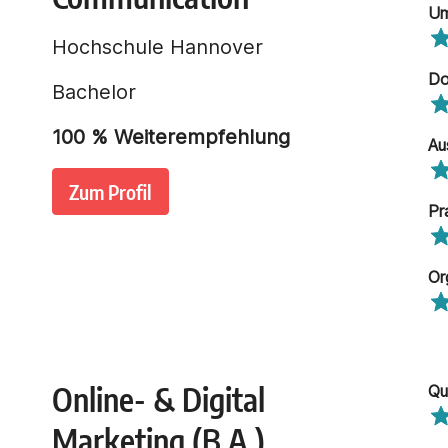
Um
Hochschule Hannover
Do
Bachelor
100
% Weiterempfehlung
Au
Zum Profil
Pr
Or
Online- & Digital
Qu
Marketing (B.A.)