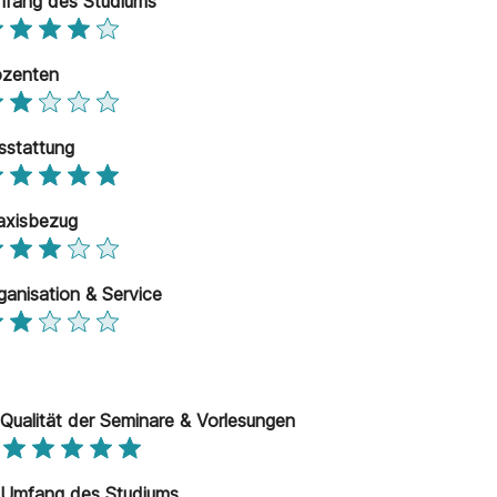
fang des Studiums
zenten
sstattung
axisbezug
ganisation & Service
Qualität der Seminare & Vorlesungen
Umfang des Studiums