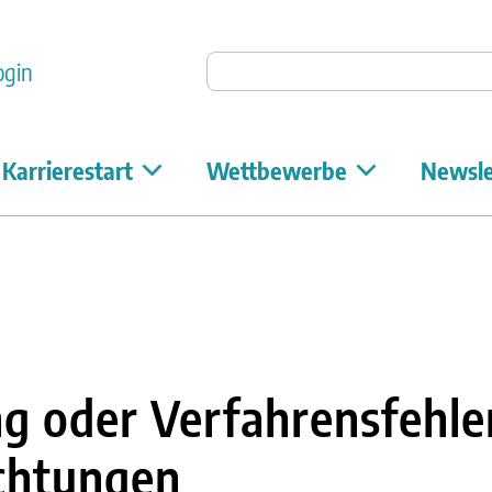
Auf Unicum suchen
ogin
Karrierestart
Wettbewerbe
Newsle
g oder Verfahrensfehle
chtungen