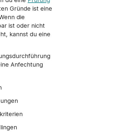
um du eine
Prüfung
ten Gründe ist eine
 Wenn die
r ist oder nicht
ht, kannst du eine
fungsdurchführung
eine Anfechtung
n
gungen
riterien
lingen