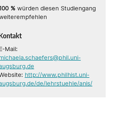
100
%
würden diesen Studiengang
weiterempfehlen
Kontakt
E-Mail:
michaela.schaefers@phil.uni-
augsburg.de
Website:
http://www.philhist.uni-
augsburg.de/de/lehrstuehle/anis/