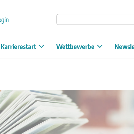
Auf Unicum suchen
ogin
Karrierestart
Wettbewerbe
Newsle