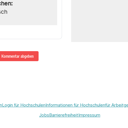
chen:
sch
Kommentar abgeben
n
Login für Hochschulen
Informationen für Hochschulen
für Arbeitg
Jobs
Barrierefreiheit
Impressum