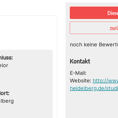
Dies
zur
noch keine Bewert
luss:
Kontakt
lor
E-Mail:
Website:
http://ww
heidelberg.de/stud
ort:
lberg