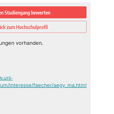
en Studiengang bewerten
ück zum Hochschulprofil
ungen vorhanden.
w.uni-
ium/interesse/faecher/aegy_ma.html