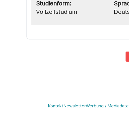
Studienform:
Spra
Vollzeitstudium
Deut
Kontakt
Newsletter
Werbung / Mediadate