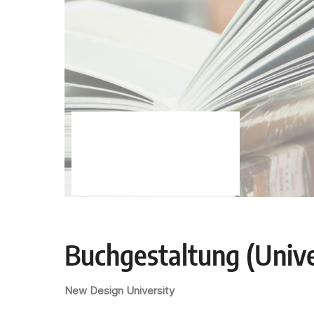
Buchgestaltung (Unive
New Design University