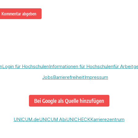
Kommentar abgeben
n
Login für Hochschulen
Informationen für Hochschulen
für Arbeitg
Jobs
Barrierefreiheit
Impressum
Bei Google als Quelle hinzufügen
UNICUM.de
UNICUM Abi
UNICHECK
Karrierezentrum