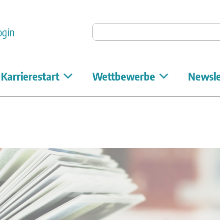
Auf Unicum suchen
ogin
Karrierestart
Wettbewerbe
Newsle