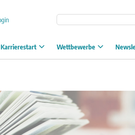
Auf Unicum suchen
ogin
Karrierestart
Wettbewerbe
Newsle