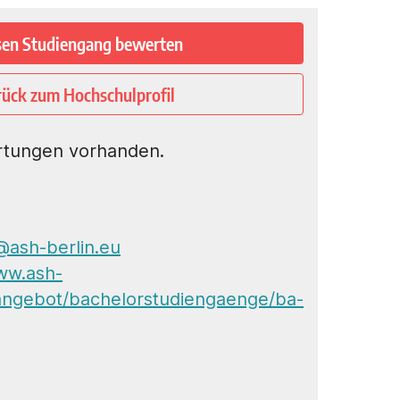
sen Studiengang bewerten
rück zum Hochschulprofil
rtungen vorhanden.
ash-berlin.eu
ww.ash-
nangebot/bachelorstudiengaenge/ba-