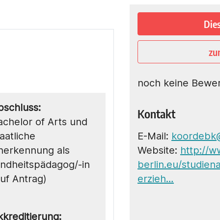
Die
zu
noch keine Bewe
bschluss:
Kontakt
achelor of Arts und
aatliche
E-Mail:
koordebk@
nerkennung als
Website:
http://w
indheitspädagog/-in
berlin.eu/studie
auf Antrag)
erzieh…
kkreditierung: