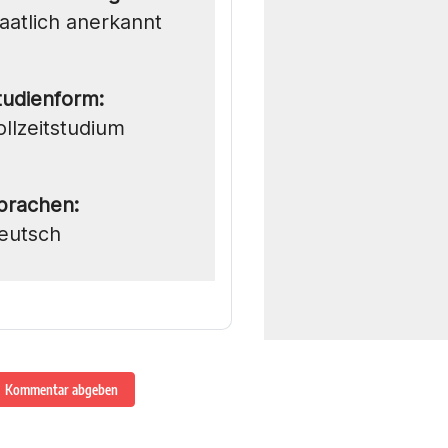
taatlich anerkannt
tudienform:
ollzeitstudium
prachen:
eutsch
Kommentar abgeben