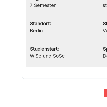
7 Semester
s
Standort:
S
Berlin
V
Studienstart:
S
WiSe und SoSe
D