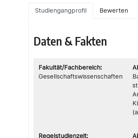
Studiengangprofil
Bewerten
Daten & Fakten
Fakultät/Fachbereich:
A
Gesellschaftswissenschaften
B
st
A
K
(
Regelstudienzeit:
A