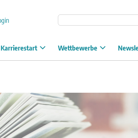
Auf Unicum suchen
ogin
Karrierestart
Wettbewerbe
Newsle