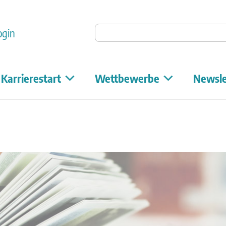
Auf Unicum suchen
ogin
Karrierestart
Wettbewerbe
Newsle