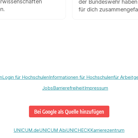
rwissenschaften
der Bundeswehr haben
n.
für dich zusammengefa
n
Login für Hochschulen
Informationen für Hochschulen
für Arbeitg
Jobs
Barrierefreiheit
Impressum
Bei Google als Quelle hinzufügen
UNICUM.de
UNICUM Abi
UNICHECK
Karrierezentrum