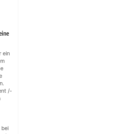
eine
r ein
em
ie
e
n.
ent /-
n
 bei