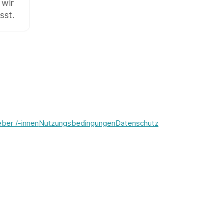
 wir
sst.
eber /-innen
Nutzungsbedingungen
Datenschutz