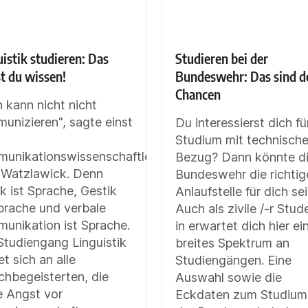
istik studieren: Das
Studieren bei der
t du wissen!
Bundeswehr: Das sind d
Chancen
 kann nicht nicht
unizieren", sagte einst
Du interessierst dich fü
Studium mit technisch
unikationswissenschaftler
Bezug? Dann könnte d
 Watzlawick. Denn
Bundeswehr die richtig
k ist Sprache, Gestik
Anlaufstelle für dich sei
Sprache und verbale
Auch als zivile /-r Stud
unikation ist Sprache.
in erwartet dich hier ei
Studiengang Linguistik
breites Spektrum an
et sich an alle
Studiengängen. Eine
chbegeisterten, die
Auswahl sowie die
e Angst vor
Eckdaten zum Studium