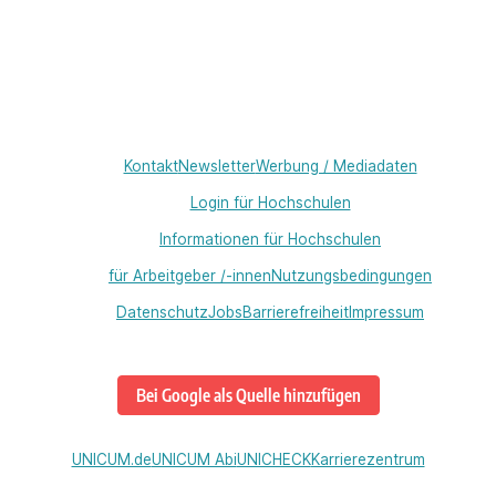
Kontakt
Newsletter
Werbung / Mediadaten
Login für Hochschulen
Informationen für Hochschulen
für Arbeitgeber /-innen
Nutzungsbedingungen
Datenschutz
Jobs
Barrierefreiheit
Impressum
Bei Google als Quelle hinzufügen
UNICUM.de
UNICUM Abi
UNICHECK
Karrierezentrum